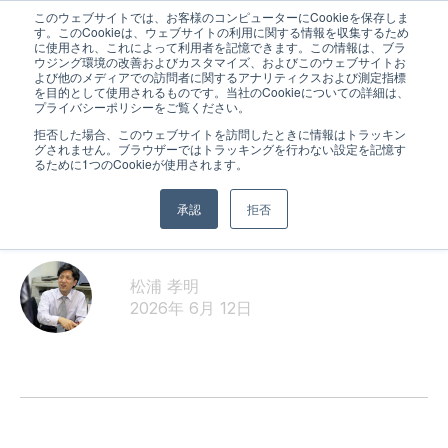
このウェブサイトでは、お客様のコンピューターにCookieを保存しま
す。このCookieは、ウェブサイトの利用に関する情報を収集するため
に使用され、これによって利用者を記憶できます。この情報は、ブラ
ウジング環境の改善およびカスタマイズ、およびこのウェブサイトお
よび他のメディアでの訪問者に関するアナリティクスおよび測定指標
を目的として使用されるものです。当社のCookieについての詳細は、
プライバシーポリシーをご覧ください。
拒否した場合、このウェブサイトを訪問したときに情報はトラッキン
グされません。ブラウザーではトラッキングを行わない設定を記憶す
スタッフより
るために1つのCookieが使用されます。
どんな先生が合う…？
承認
拒否
松浦 孝明
2026年 6月 12日