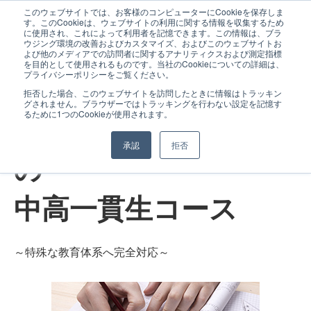
このウェブサイトでは、お客様のコンピューターにCookieを保存しま
す。このCookieは、ウェブサイトの利用に関する情報を収集するため
に使用され、これによって利用者を記憶できます。この情報は、ブラ
ウジング環境の改善およびカスタマイズ、およびこのウェブサイトお
よび他のメディアでの訪問者に関するアナリティクスおよび測定指標
を目的として使用されるものです。当社のCookieについての詳細は、
プライバシーポリシーをご覧ください。
拒否した場合、このウェブサイトを訪問したときに情報はトラッキン
グされません。ブラウザーではトラッキングを行わない設定を記憶す
るために1つのCookieが使用されます。
北大家庭教師センター
承認
拒否
の
中高一貫生コース
～特殊な教育体系へ完全対応～