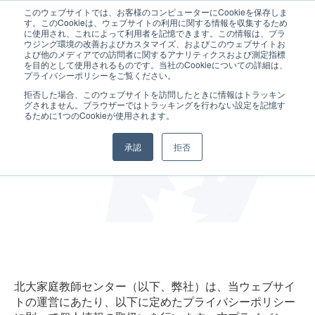
このウェブサイトでは、お客様のコンピューターにCookieを保存しま
す。このCookieは、ウェブサイトの利用に関する情報を収集するため
に使用され、これによって利用者を記憶できます。この情報は、ブラ
ウジング環境の改善およびカスタマイズ、およびこのウェブサイトお
よび他のメディアでの訪問者に関するアナリティクスおよび測定指標
を目的として使用されるものです。当社のCookieについての詳細は、
プライバシーポリシーをご覧ください。
拒否した場合、このウェブサイトを訪問したときに情報はトラッキン
プライバシーポリシー
グされません。ブラウザーではトラッキングを行わない設定を記憶す
るために1つのCookieが使用されます。
(個人情報保護方針)
承認
拒否
北大家庭教師センター（以下、弊社）は、当ウェブサイ
トの運営にあたり、以下に定めたプライバシーポリシー