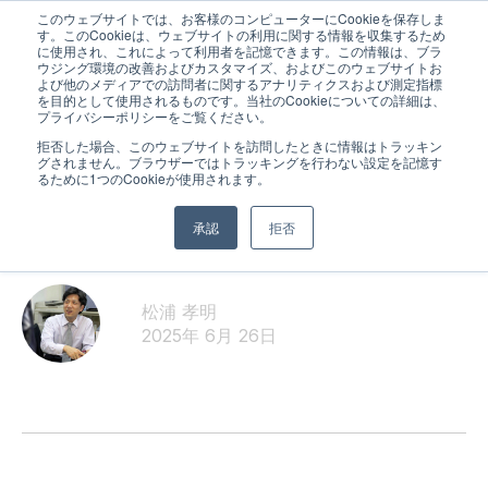
このウェブサイトでは、お客様のコンピューターにCookieを保存しま
す。このCookieは、ウェブサイトの利用に関する情報を収集するため
に使用され、これによって利用者を記憶できます。この情報は、ブラ
ウジング環境の改善およびカスタマイズ、およびこのウェブサイトお
よび他のメディアでの訪問者に関するアナリティクスおよび測定指標
を目的として使用されるものです。当社のCookieについての詳細は、
プライバシーポリシーをご覧ください。
拒否した場合、このウェブサイトを訪問したときに情報はトラッキン
グされません。ブラウザーではトラッキングを行わない設定を記憶す
スタッフより
るために1つのCookieが使用されます。
暗記が通用しない。
承認
拒否
松浦 孝明
2025年 6月 26日