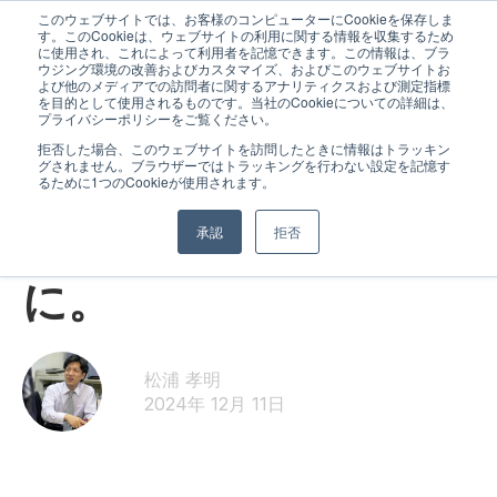
このウェブサイトでは、お客様のコンピューターにCookieを保存しま
す。このCookieは、ウェブサイトの利用に関する情報を収集するため
に使用され、これによって利用者を記憶できます。この情報は、ブラ
ウジング環境の改善およびカスタマイズ、およびこのウェブサイトお
よび他のメディアでの訪問者に関するアナリティクスおよび測定指標
を目的として使用されるものです。当社のCookieについての詳細は、
プライバシーポリシーをご覧ください。
拒否した場合、このウェブサイトを訪問したときに情報はトラッキン
グされません。ブラウザーではトラッキングを行わない設定を記憶す
スタッフより
るために1つのCookieが使用されます。
良い先生に出会うため
承認
拒否
に。
松浦 孝明
2024年 12月 11日