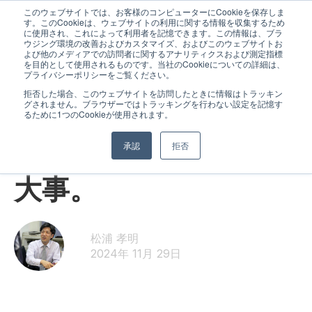
このウェブサイトでは、お客様のコンピューターにCookieを保存しま
す。このCookieは、ウェブサイトの利用に関する情報を収集するため
に使用され、これによって利用者を記憶できます。この情報は、ブラ
ウジング環境の改善およびカスタマイズ、およびこのウェブサイトお
よび他のメディアでの訪問者に関するアナリティクスおよび測定指標
を目的として使用されるものです。当社のCookieについての詳細は、
プライバシーポリシーをご覧ください。
拒否した場合、このウェブサイトを訪問したときに情報はトラッキン
グされません。ブラウザーではトラッキングを行わない設定を記憶す
スタッフより
るために1つのCookieが使用されます。
高校生は定期テストが
承認
拒否
大事。
松浦 孝明
2024年 11月 29日