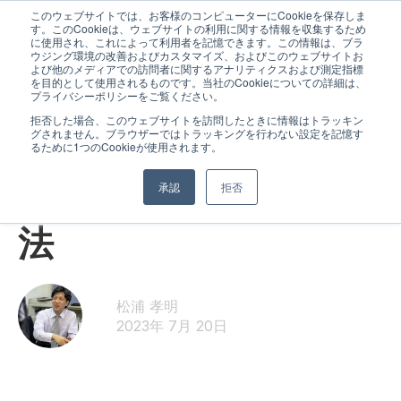
このウェブサイトでは、お客様のコンピューターにCookieを保存しま
す。このCookieは、ウェブサイトの利用に関する情報を収集するため
に使用され、これによって利用者を記憶できます。この情報は、ブラ
ウジング環境の改善およびカスタマイズ、およびこのウェブサイトお
よび他のメディアでの訪問者に関するアナリティクスおよび測定指標
を目的として使用されるものです。当社のCookieについての詳細は、
プライバシーポリシーをご覧ください。
拒否した場合、このウェブサイトを訪問したときに情報はトラッキン
グされません。ブラウザーではトラッキングを行わない設定を記憶す
スタッフより
るために1つのCookieが使用されます。
夏休みのオススメ勉強
承認
拒否
法
松浦 孝明
2023年 7月 20日