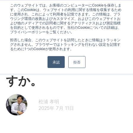
このウェブサイトでは、お客様のコンピューターにCookieを保存しま
す。このCookieは、ウェブサイトの利用に関する情報を収集するため
に使用され、これによって利用者を記憶できます。この情報は、ブラ
ウジング環境の改善およびカスタマイズ、およびこのウェブサイトお
よび他のメディアでの訪問者に関するアナリティクスおよび測定指標
を目的として使用されるものです。当社のCookieについての詳細は、
プライバシーポリシーをご覧ください。
拒否した場合、このウェブサイトを訪問したときに情報はトラッキン
グされません。ブラウザーではトラッキングを行わない設定を記憶す
スタッフより
るために1つのCookieが使用されます。
夏の準備、できていま
承認
拒否
すか。
松浦 孝明
2025年 7月 11日