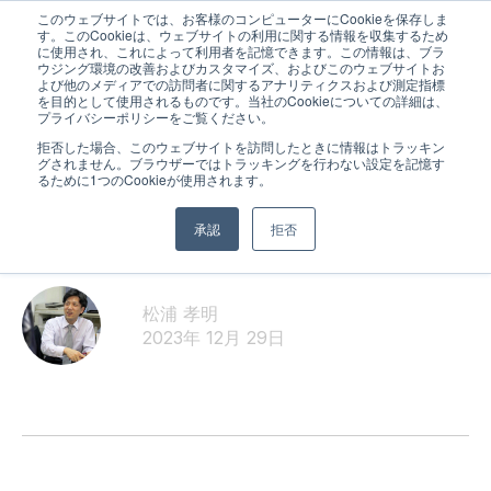
このウェブサイトでは、お客様のコンピューターにCookieを保存しま
す。このCookieは、ウェブサイトの利用に関する情報を収集するため
に使用され、これによって利用者を記憶できます。この情報は、ブラ
ウジング環境の改善およびカスタマイズ、およびこのウェブサイトお
よび他のメディアでの訪問者に関するアナリティクスおよび測定指標
を目的として使用されるものです。当社のCookieについての詳細は、
プライバシーポリシーをご覧ください。
拒否した場合、このウェブサイトを訪問したときに情報はトラッキン
グされません。ブラウザーではトラッキングを行わない設定を記憶す
お知らせ
るために1つのCookieが使用されます。
年末年始の休業
承認
拒否
松浦 孝明
2023年 12月 29日