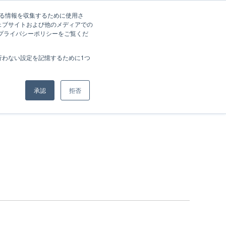
する情報を収集するために使用さ
オンライン指導
お問合せ
資料請求
ェブサイトおよび他のメディアでの
、プライバシーポリシーをご覧くだ
行わない設定を記憶するために1つ
承認
拒否