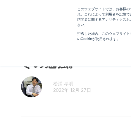
このウェブサイトでは、お客様のコ
れ、これによって利用者を記憶で
訪問者に関するアナリティクスお
さい。
拒否した場合、このウェブサイト
のCookieが使用されます。
スタッフより
冬の勉強。
松浦 孝明
2022年 12月 27日