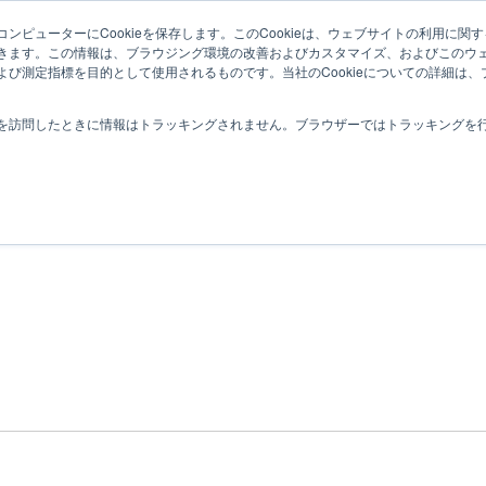
ンピューターにCookieを保存します。このCookieは、ウェブサイトの利用に関
わたしたちについて
指導の特徴
家庭教師の派遣
きます。この情報は、ブラウジング環境の改善およびカスタマイズ、およびこのウ
よび測定指標を目的として使用されるものです。当社のCookieについての詳細は
を訪問したときに情報はトラッキングされません。ブラウザーではトラッキングを